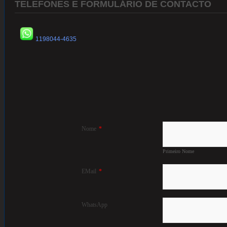
TELEFONES E FORMULÁRIO DE CONTACTO
1198044-4635
Nome
*
Primeiro Nome
EMail
*
WhatsApp