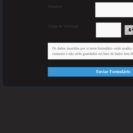
Telemóvel
Código de Verificação
Os dados inseridos por si neste formulário serão usados 
contactos e não serão guardados em base de dados nem dis